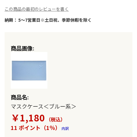
ラ
リ
この商品の最初のレビューを書く
ー
納期： 5～7営業日※土日祝、季節休暇を除く
の
最
初
に
グ
移
ル
動
ー
す
る
プ
化
さ
れ
た
商
マスクケース＜ブルー系＞
品
￥1,180
ア
（税込
）
イ
11 ポイント（1％）
内訳
テ