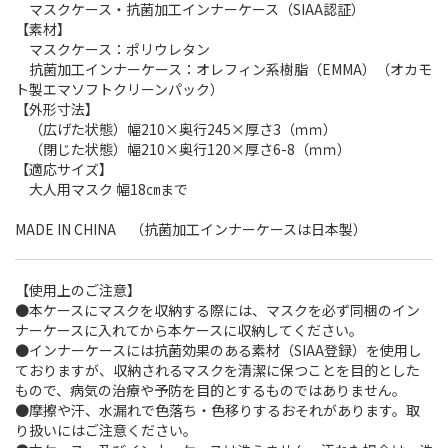
マスクケース・抗菌加工インナーケース（SIAA認証）
【素材】
マスクケース：ポリウレタン
抗菌加工インナーケース：オレフィン系樹脂（EMMA）（オカモ
ト製エマソフトクリーンパック）
【外形寸法】
（広げた状態）幅210×奥行245×厚さ3（ｍｍ）
（閉じた状態）幅210×奥行120×厚さ6-8（ｍｍ）
【適応サイズ】
大人用マスク 幅18㎝まで
MADE IN CHINA （抗菌加工インナーケースは日本製）
【使用上のご注意】
●本ケースにマスクを収納する際には、マスクを必ず同梱のイン
ナーケースに入れてから本ケースに収納してください。
●インナーケースには抗菌効果のある素材（SIAA登録）を使用し
ておりますが、収納されるマスクを清潔に保つことを目的とした
もので、病気の治療や予防を目的とするものではありません。
●摩擦や汗、水漏れで色落ち・色移りするおそれがあります。取
り扱いにはご注意ください。