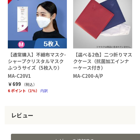
【通常購入】不織布マスク-
【選べる2色】二つ折りマス
シャープクリスタルマスク
クケース（抗菌加工インナ
ふつうサイズ（5枚入り）
ーケース付き）
MA-C20V1
MA-C200-A/P
￥699
（税込
）
6 ポイント（1％）
内訳
レビュー