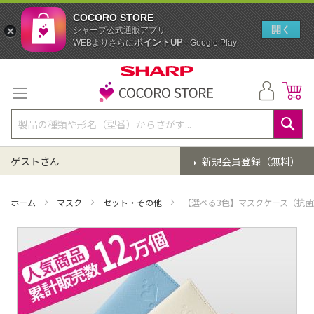
COCORO STORE
開く
シャープ公式通販アプリ
ポイントUP
WEBよりさらに
- Google Play
コ
ン
テ
ン
ツ
に
検
ス
索
ゲストさん
新規会員登録（無料）
キ
ッ
プ
ホーム
マスク
セット・その他
【選べる3色】マスクケース（抗
イ
メ
ー
ジ
ギ
ャ