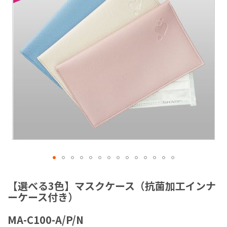
ラ
リ
ー
の
最
後
に
移
動
す
る
イ
メ
【選べる3色】マスクケース（抗菌加工インナ
ー
ーケース付き）
ジ
ギ
MA-C100-A/P/N
ャ