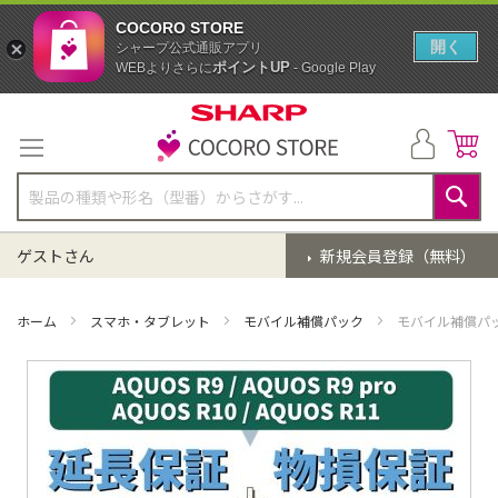
COCORO STORE
開く
シャープ公式通販アプリ
ポイントUP
WEBよりさらに
- Google Play
コ
ン
テ
ン
ツ
に
検
ス
索
ゲストさん
新規会員登録（無料）
キ
ッ
プ
ホーム
スマホ・タブレット
モバイル補償パック
モバイル補償パ
イ
メ
ー
ジ
ギ
ャ