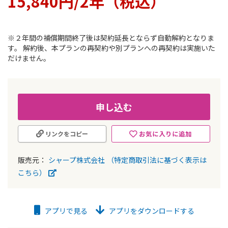
15,840円/2年（税込）
ラ
リ
ー
の
※２年間の補償期間終了後は契約延長とならず自動解約となりま
最
す。 解約後、本プランの再契約や別プランへの再契約は実施いた
初
だけません。
に
移
動
す
る
申し込む
お気に入りに追加
リンクをコピー
販売元：
シャープ株式会社
（特定商取引法に基づく表示は
こちら）
アプリで見る
アプリをダウンロードする