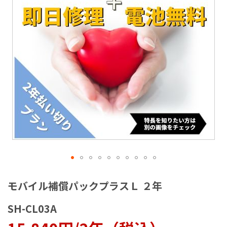
ラ
リ
ー
の
最
後
に
移
動
す
る
イ
メ
モバイル補償パックプラスＬ ２年
ー
ジ
SH-CL03A
ギ
ャ