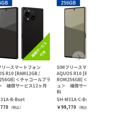
Mフリースマートフォン
SIMフリースマートフォン
S
S R10 [RAM12GB /
AQUOS R10 [RAM12GB /
AQ
256GB] ＜チャコールブラ
ROM256GB] ＜トレンチベージ
R
＞ 補償サービス12ヶ月
ュ＞ 補償サービス12ヶ月無
ト
料
料
31A-B-Bset
SH-M31A-C-Bset
SH
770
￥99,770
￥9
（税込
）
（税込
）