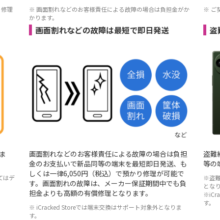
る修理
※ 画面割れなどのお客様責任による故障の場合は負担金がか
※ 
かります。
画面割れなどの故障は最短で即日発送
盗
ま
画面割れなどのお客様責任による故障の場合は負担
盗難
金のお支払いで新品同等の端末を最短即日発送、も
等の
しくは一律6,050円（税込）で預かり修理が可能で
てはデ
※盗
す。画面割れの故障は、メーカー保証期間中でも負
とな
担金よりも高額の有償修理となります。
※iC
す。
※ iCracked Storeでは端末交換はサポート対象外となりま
す。