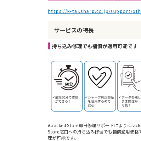
リ
https://k-tai.sharp.co.jp/support/o
ー
の
最
サービスの特長
初
に
移
持ち込み修理でも補償が適用可能です
動
す
る
iCracked Store即日修理サポートによりiCrack
Store窓口への持ち込み修理でも補償適用価格
理が可能です。