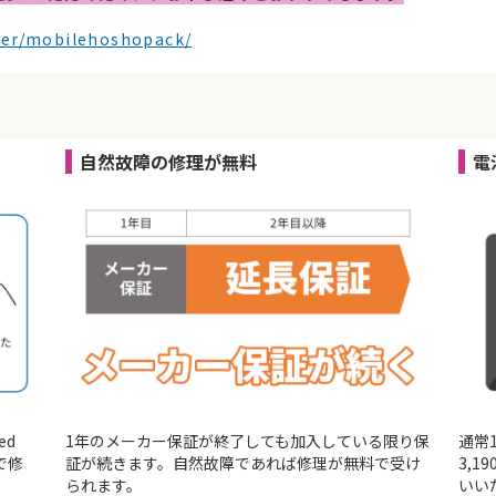
ther/mobilehoshopack/
自然故障の修理が無料
電
ed
1年のメーカー保証が終了しても加入している限り保
通常
で修
証が続きます。自然故障であれば修理が無料で受け
3,
られます。
いい