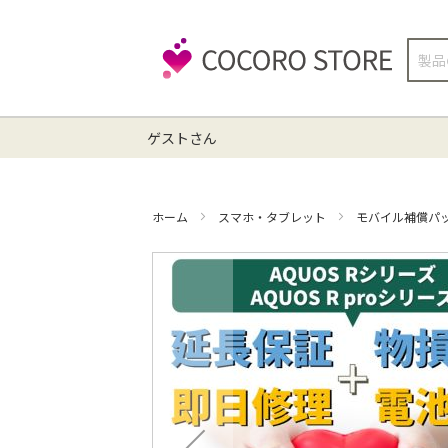
検
索
ゲストさん
ホーム
スマホ・タブレット
モバイル補償パ
イ
メ
ー
ジ
ギ
ャ
ラ
リ
ー
の