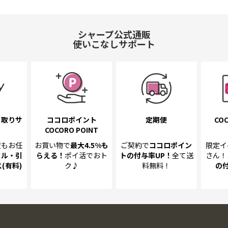
シャープ公式通販
使いこなしサポート
き取り
サ
ココロポイント
定期便
COC
COCORO POINT
置も
お任
お買い物で
最大4.5%
も
ご契約で
ココロポイン
限定イ
クル・引
らえる！
ポイ活でおト
トの
付与率UP！
全て送
さん！
(有料)
ク♪
料無料！
の