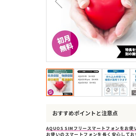
最
後
に
移
動
す
る
イ
メ
ー
おすすめポイントと注意点
ジ
ギ
AQUOS SIMフリースマートフォンをお
ャ
お使いのスマートフォンを長く安心してお
ラ