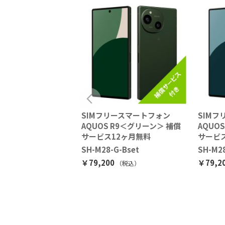
ー] AQUOS R11＜ア
SIMフリースマートフォン
SIM
＞ 補償サービス12
AQUOS R9＜グリーン＞ 補償
AQUO
サービス12ヶ月無料
サービ
W-Bset
SH-M28-G-Bset
SH-M2
0
￥79,200
￥79,2
（税込
）
（税込
）