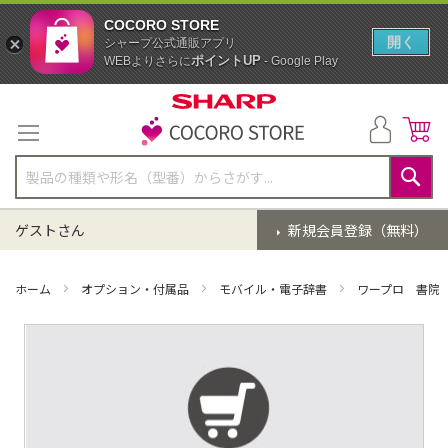
COCORO STORE
開く
シャープ公式通販アプリ
ポイントUP
WEBよりさらに
- Google Play
コ
ン
テ
ン
ツ
に
検
ス
索
ゲストさん
新規会員登録（無料）
キ
ッ
プ
ホーム
オプション・付属品
モバイル・電子辞書
ワープロ 書院
イ
メ
ー
ジ
ギ
ャ