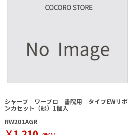
ラ
リ
ー
の
最
後
に
移
動
す
る
イ
メ
シャープ ワープロ 書院用 タイプEWリボ
ー
ンカセット（緑）1個入
ジ
ギ
RW201AGR
ャ
ラ
￥1,210
リ