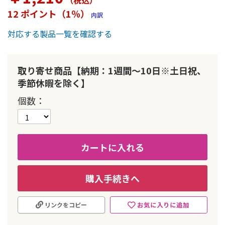
（税込
）
ー
12 ポイント（1％）
内訳
の
最
対応する製品一覧を確認する
初
に
移
動
取り寄せ商品【納期：1週間～10日※土日祝、
す
季節休暇を除く】
る
個数
カートに入れる
購入手続きへ
お気に入りに追加
リンクをコピー