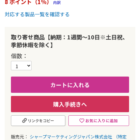
8 ポイント（1％）
内訳
ー
の
対応する製品一覧を確認する
最
初
に
取り寄せ商品【納期：1週間～10日※土日祝、
移
動
季節休暇を除く】
す
個数
る
カートに入れる
購入手続きへ
お気に入りに追加
リンクをコピー
販売元：
シャープマーケティングジャパン株式会社
（特定