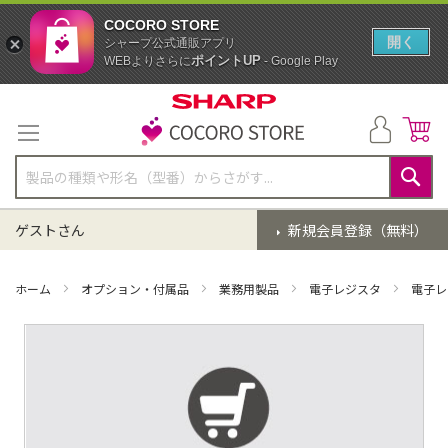
COCORO STORE
開く
シャープ公式通販アプリ
ポイントUP
WEBよりさらに
- Google Play
コ
ン
テ
ン
ツ
に
検
ス
索
ゲストさん
新規会員登録（無料）
キ
ッ
プ
ホーム
オプション・付属品
業務用製品
電子レジスタ
電子レ
イ
メ
ー
ジ
ギ
ャ