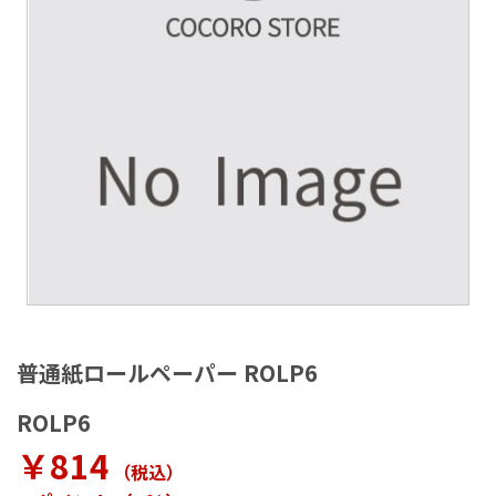
ラ
リ
ー
の
最
後
に
移
動
す
る
イ
メ
普通紙ロールペーパー ROLP6
ー
ジ
ROLP6
ギ
ャ
￥814
（税込
）
ラ
リ