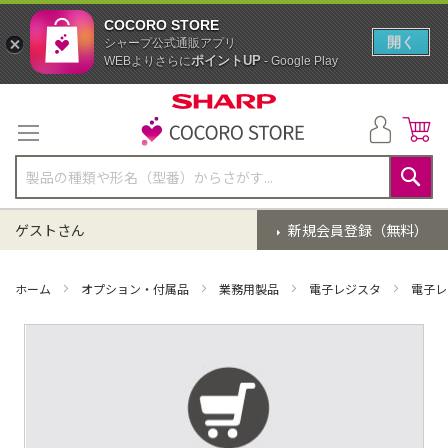
COCORO STORE
開く
シャープ公式通販アプリ
ポイントUP
WEBよりさらに
- Google Play
コ
ン
テ
ン
ツ
に
検
ス
索
ゲストさん
新規会員登録（無料）
キ
ッ
プ
ホーム
オプション・付属品
業務用製品
電子レジスタ
電子レ
イ
メ
ー
ジ
ギ
ャ