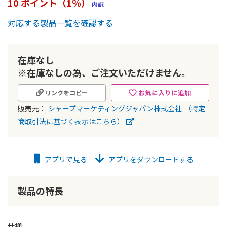
10 ポイント（1％）
内訳
ー
の
対応する製品一覧を確認する
最
初
に
在庫なし
移
動
※在庫なしの為、ご注文いただけません。
す
る
お気に入りに追加
リンクをコピー
販売元：
シャープマーケティングジャパン株式会社
（特定
商取引法に基づく表示はこちら）
アプリで見る
アプリをダウンロードする
製品の特長
仕様