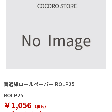
ラ
リ
ー
の
最
後
に
移
動
す
る
イ
メ
普通紙ロールペーパー ROLP25
ー
ジ
ROLP25
ギ
ャ
￥1,056
（税込
）
ラ
リ