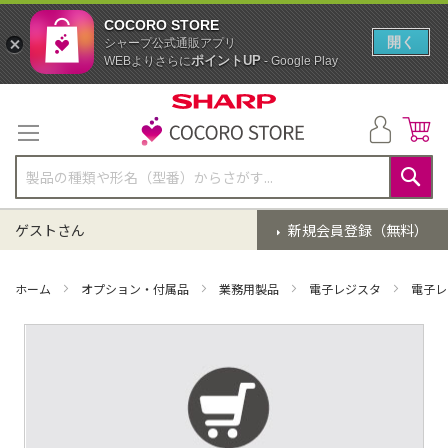
COCORO STORE
開く
シャープ公式通販アプリ
ポイントUP
WEBよりさらに
- Google Play
コ
ン
テ
ン
ツ
に
検
ス
索
ゲストさん
新規会員登録（無料）
キ
ッ
プ
ホーム
オプション・付属品
業務用製品
電子レジスタ
電子レ
イ
メ
ー
ジ
ギ
ャ