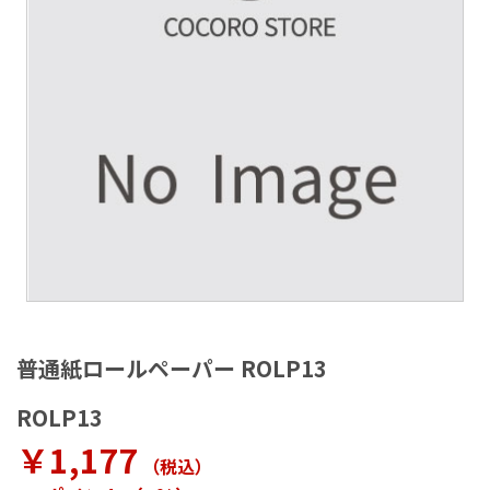
ラ
リ
ー
の
最
後
に
移
動
す
る
イ
メ
普通紙ロールペーパー ROLP13
ー
ジ
ROLP13
ギ
ャ
￥1,177
（税込
）
ラ
リ