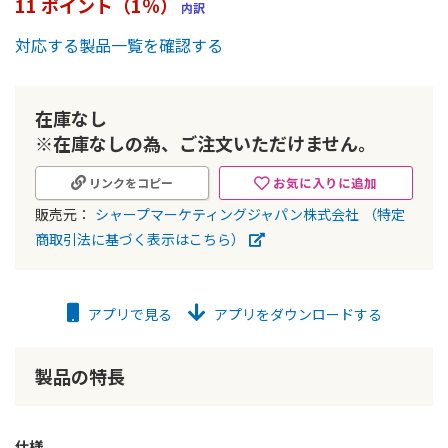
11 ポイント（1％）
内訳
ー
の
対応する製品一覧を確認する
最
初
に
在庫なし
移
動
※在庫なしの為、ご注文いただけません。
す
る
お気に入りに追加
リンクをコピー
販売元：
シャープマーケティングジャパン株式会社
（特定
商取引法に基づく表示はこちら）
アプリで見る
アプリをダウンロードする
製品の特長
仕様