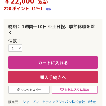
￥22,000
（税込
）
ラ
リ
220 ポイント（1％）
内訳
ー
の
最
初
納期： 1週間～10日 ※土日祝、季節休暇を除
に
く
移
動
個数
す
る
カートに入れる
購入手続きへ
お気に入りに追加
リンクをコピー
販売元：
シャープマーケティングジャパン株式会社
（特定