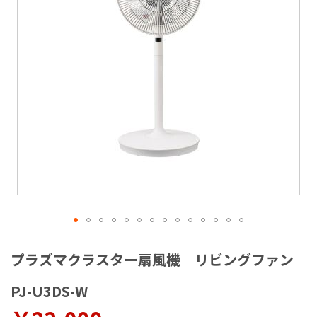
ラ
リ
ー
の
最
後
に
移
動
す
る
イ
メ
プラズマクラスター扇風機 リビングファン
ー
ジ
PJ-U3DS-W
ギ
ャ