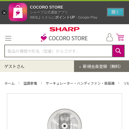
COCORO STORE
開く
シャープ公式通販アプリ
ポイントUP
WEBよりさらに
- Google Play
コ
ン
テ
ン
ツ
に
検
ス
索
ゲストさん
新規会員登録（無料）
キ
ッ
プ
ホーム
空調家電
サーキュレーター・ハンディファン・扇風機
リ
イ
メ
ー
ジ
ギ
ャ