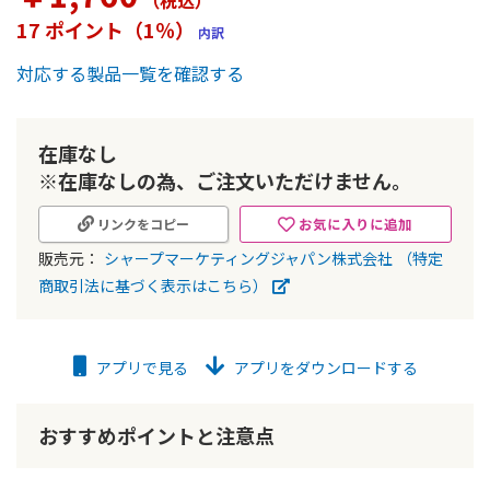
（税込
）
ー
17 ポイント（1％）
内訳
の
最
対応する製品一覧を確認する
初
に
移
動
在庫なし
す
※在庫なしの為、ご注文いただけません。
る
お気に入りに追加
リンクをコピー
販売元：
シャープマーケティングジャパン株式会社
（特定
商取引法に基づく表示はこちら）
アプリで見る
アプリをダウンロードする
おすすめポイントと注意点