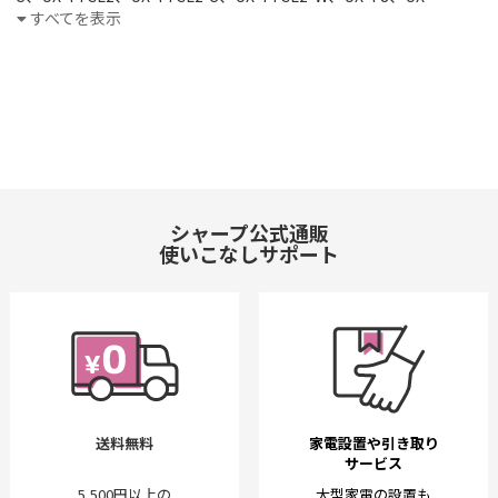
TJ2CL、UX-W2000
すべてを表示
シャープ公式通販
使いこなしサポート
送料無料
家電設置や引き取り
サービス
5,500円以上の
大型家電の設置も