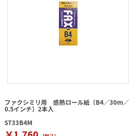
ラ
リ
ー
の
最
後
に
移
動
す
る
イ
メ
ファクシミリ用 感熱ロール紙（B4／30m／
ー
0.5インチ）2本入
ジ
ギ
ST33B4M
ャ
ラ
￥1,760
リ