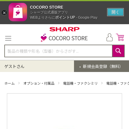
COCORO STORE
開く
シャープ公式通販アプリ
ポイントUP
WEBよりさらに
- Google Play
コ
ン
テ
ン
ツ
に
検
ス
索
ゲストさん
新規会員登録（無料）
キ
ッ
プ
ホーム
オプション・付属品
電話機・ファクシミリ
電話機・ファ
イ
メ
ー
ジ
ギ
ャ