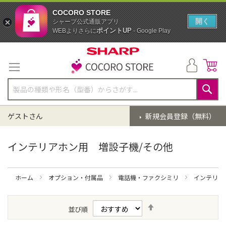
COCORO STORE
開く
シャープ公式通販アプリ
ポイントUP
WEBよりさらに
- Google Play
コ
ン
テ
ン
ツ
に
検
ス
索
ゲストさん
新規会員登録（無料）
キ
ッ
プ
インテリアホン用 増設子機/その他
ホーム
オプション・付属品
電話機・ファクシミリ
インテリア
降
並び順
順