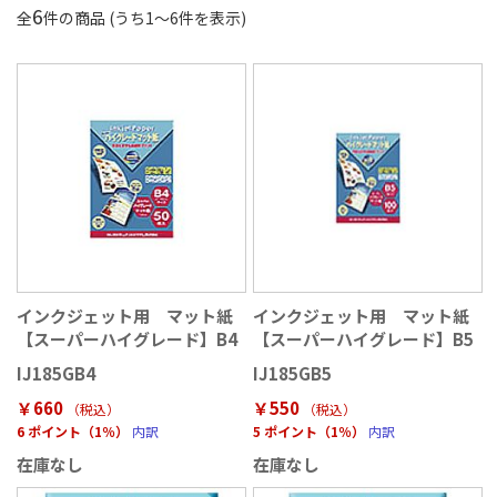
6
全
件の商品 (うち
1
〜
6
件を表示)
インクジェット用 マット紙
インクジェット用 マット紙
【スーパーハイグレード】B4
【スーパーハイグレード】B5
IJ185GB4
IJ185GB5
￥660
￥550
（税込
）
（税込
）
6 ポイント（1％）
内訳
5 ポイント（1％）
内訳
在庫なし
在庫なし