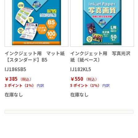
インクジェット用 マット紙
インクジェット用 写真光沢
【スタンダード】B5
紙〔紙ベース〕
IJ186SB5
IJ182KL5
￥385
￥550
（税込
）
（税込
）
3 ポイント（1％）
内訳
5 ポイント（1％）
内訳
在庫なし
在庫なし