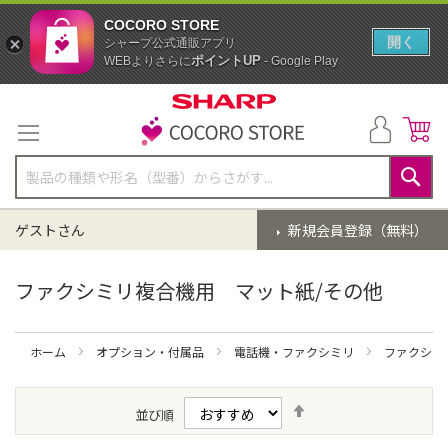
COCORO STORE
開く
シャープ公式通販アプリ
ポイントUP
WEBよりさらに
- Google Play
コ
ン
テ
ン
ツ
に
検
ス
索
ゲストさん
新規会員登録（無料）
キ
ッ
プ
ファクシミリ複合機用 マット紙/その他
ホーム
オプション・付属品
電話機・ファクシミリ
ファクシミ
降
並び順
順