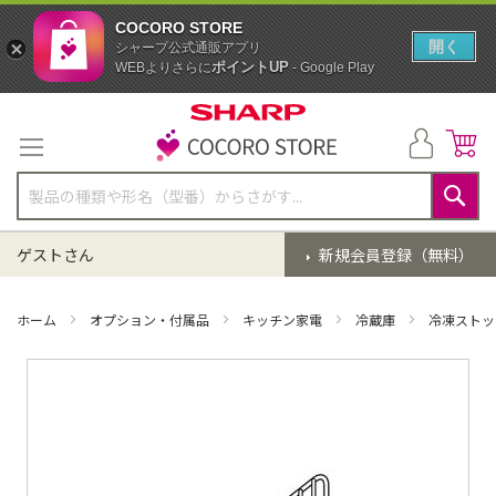
COCORO STORE
開く
シャープ公式通販アプリ
ポイントUP
WEBよりさらに
- Google Play
コ
ン
テ
ン
ツ
に
検
ス
索
ゲストさん
新規会員登録（無料）
キ
ッ
プ
ホーム
オプション・付属品
キッチン家電
冷蔵庫
冷凍ストッ
イ
メ
ー
ジ
ギ
ャ