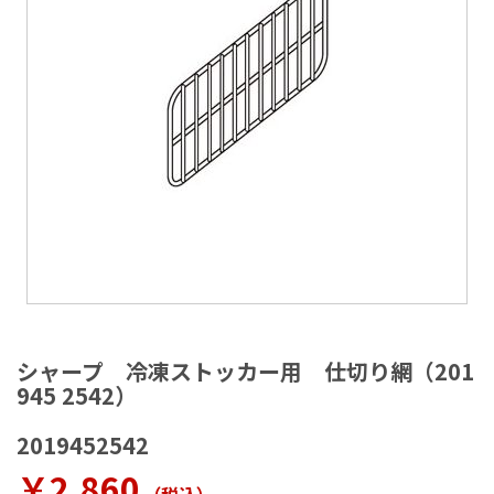
ラ
リ
ー
の
最
後
に
移
動
す
る
イ
メ
シャープ 冷凍ストッカー用 仕切り網（201
ー
945 2542）
ジ
ギ
2019452542
ャ
ラ
￥2,860
リ