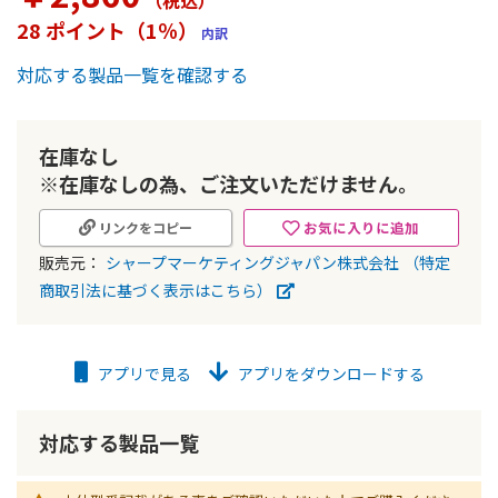
（税込
）
ー
28 ポイント（1％）
内訳
の
最
対応する製品一覧を確認する
初
に
移
動
在庫なし
す
※在庫なしの為、ご注文いただけません。
る
お気に入りに追加
リンクをコピー
販売元：
シャープマーケティングジャパン株式会社
（特定
商取引法に基づく表示はこちら）
アプリで見る
アプリをダウンロードする
対応する製品一覧