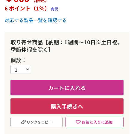
（税込
）
ー
6 ポイント（1％）
内訳
の
最
対応する製品一覧を確認する
初
に
移
動
取り寄せ商品【納期：1週間～10日※土日祝、
す
季節休暇を除く】
る
個数
カートに入れる
購入手続きへ
お気に入りに追加
リンクをコピー