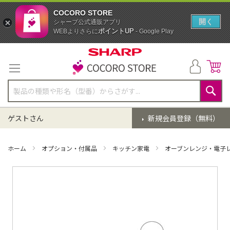
COCORO STORE
開く
シャープ公式通販アプリ
ポイントUP
WEBよりさらに
- Google Play
コ
ン
テ
ン
ツ
に
検
ス
索
ゲストさん
新規会員登録（無料）
キ
ッ
プ
ホーム
オプション・付属品
キッチン家電
オーブンレンジ・電子
イ
メ
ー
ジ
ギ
ャ