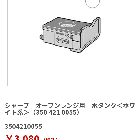
ラ
リ
ー
の
最
後
に
移
動
す
る
イ
メ
シャープ オーブンレンジ用 水タンク＜ホワ
ー
イト系＞（350 421 0055）
ジ
ギ
3504210055
ャ
ラ
￥3,080
リ