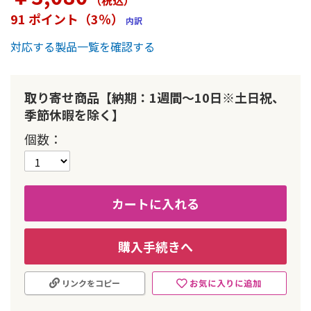
（税込
）
ー
91 ポイント（3％）
内訳
の
最
対応する製品一覧を確認する
初
に
移
動
取り寄せ商品【納期：1週間～10日※土日祝、
す
季節休暇を除く】
る
個数
カートに入れる
購入手続きへ
お気に入りに追加
リンクをコピー