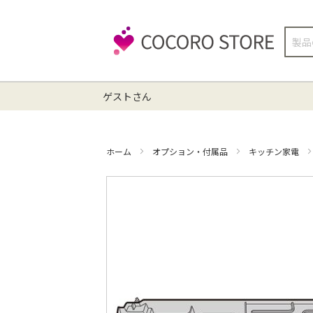
検
索
ゲストさん
ホーム
オプション・付属品
キッチン家電
イ
メ
ー
ジ
ギ
ャ
ラ
リ
ー
の