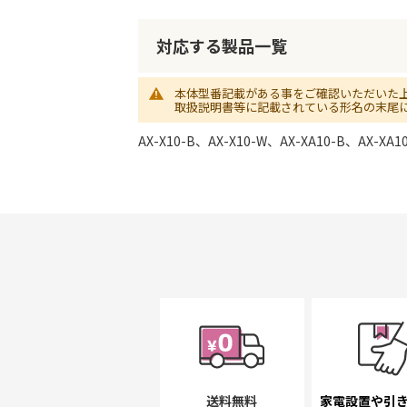
初
に
移
対応する製品一覧
動
す
本体型番記載がある事をご確認いただいた
る
取扱説明書等に記載されている形名の末尾
AX-X10-B、AX-X10-W、AX-XA10-B、AX-XA1
送料無料
家電設置や引