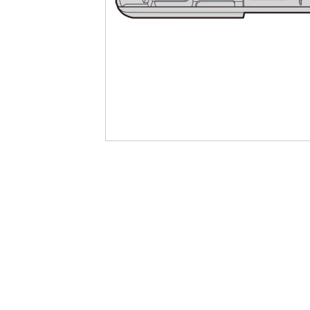
最
後
に
移
動
す
る
イ
メ
ー
ジ
ギ
ャ
ラ
リ
ー
の
最