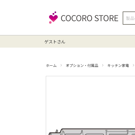
検
索
ゲストさん
ホーム
オプション・付属品
キッチン家電
イ
メ
ー
ジ
ギ
ャ
ラ
リ
ー
の