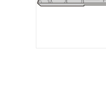
最
後
に
移
動
す
る
イ
メ
ー
ジ
ギ
ャ
ラ
リ
ー
の
最