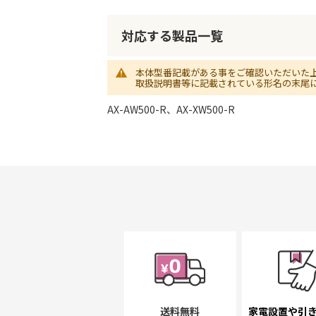
初
に
移
対応する製品一覧
動
す
本体型番記載がある事をご確認いただいた
る
取扱説明書等に記載されている形名の末尾
AX-AW500-R、AX-XW500-R
送料無料
家電設置や引