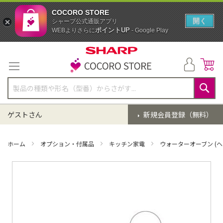
COCORO STORE
開く
シャープ公式通販アプリ
ポイントUP
WEBよりさらに
- Google Play
コ
ン
テ
ン
ツ
に
検
ス
索
ゲストさん
新規会員登録（無料）
キ
ッ
プ
ホーム
オプション・付属品
キッチン家電
ウォーターオーブン (ヘ
イ
メ
ー
ジ
ギ
ャ