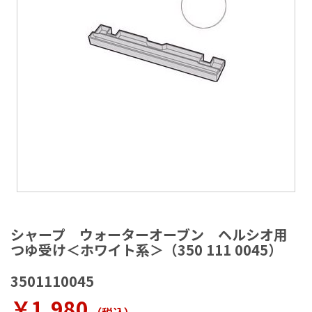
ラ
リ
ー
の
最
後
に
移
動
す
る
イ
メ
シャープ ウォーターオーブン ヘルシオ用
ー
つゆ受け＜ホワイト系＞（350 111 0045）
ジ
ギ
3501110045
ャ
ラ
￥1,980
リ