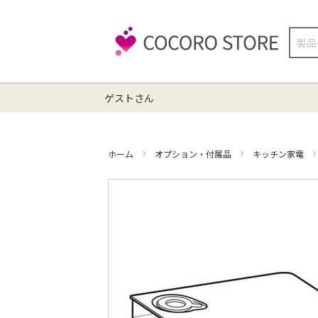
検
索
ゲストさん
ホーム
オプション・付属品
キッチン家電
イ
メ
ー
ジ
ギ
ャ
ラ
リ
ー
の