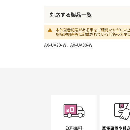
初
に
移
対応する製品一覧
動
す
本体型番記載がある事をご確認いただいた
る
取扱説明書等に記載されている形名の末尾
AX-UA20-W、AX-UA30-W
送料無料
家電設置や引