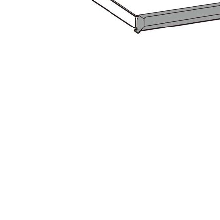
最
後
に
移
動
す
る
イ
メ
ー
ジ
ギ
ャ
ラ
リ
ー
の
最