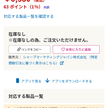
（税込
）
ー
63 ポイント（1％）
内訳
の
最
対応する製品一覧を確認する
初
に
移
動
在庫なし
す
※在庫なしの為、ご注文いただけません。
る
お気に入りに追加
リンクをコピー
販売元：
シャープマーケティングジャパン株式会社
（特定
商取引法に基づく表示はこちら）
アプリで見る
アプリをダウンロードする
対応する製品一覧