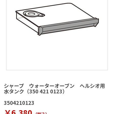
ラ
リ
ー
の
最
後
に
移
動
す
る
イ
メ
シャープ ウォーターオーブン ヘルシオ用
ー
水タンク（350 421 0123）
ジ
ギ
3504210123
ャ
ラ
￥6,380
リ