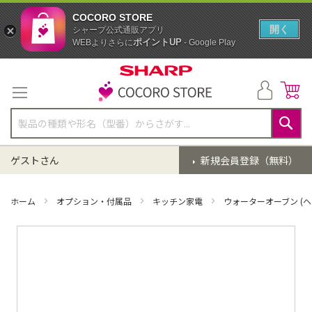
COCORO STORE
開く
シャープ公式通販アプリ
ポイントUP
WEBよりさらに
- Google Play
コ
ン
テ
ン
ツ
に
検
ス
索
ゲストさん
新規会員登録（無料）
キ
ッ
プ
ホーム
オプション・付属品
キッチン家電
ウォーターオーブン (ヘ
イ
メ
ー
ジ
ギ
ャ