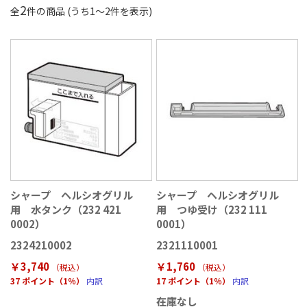
2
全
件の商品 (うち
1
〜
2
件を表示)
シャープ ヘルシオグリル
シャープ ヘルシオグリル
用 水タンク（232 421
用 つゆ受け（232 111
0002）
0001）
2324210002
2321110001
￥3,740
￥1,760
（税込
）
（税込
）
37 ポイント（1％）
内訳
17 ポイント（1％）
内訳
在庫なし