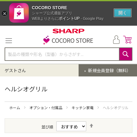
COCORO STORE
開く
シャープ公式通販アプリ
ポイントUP
WEBよりさらに
- Google Play
コ
ン
テ
ン
ツ
に
検
ス
索
ゲストさん
新規会員登録（無料）
キ
ッ
プ
ヘルシオグリル
ホーム
オプション・付属品
キッチン家電
ヘルシオグリル
降
並び順
順