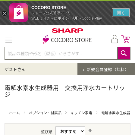
COCORO STORE
開く
シャープ公式通販アプリ
ポイントUP
WEBよりさらに
- Google Play
コ
ン
テ
ン
ツ
に
検
ス
索
ゲストさん
新規会員登録（無料）
キ
ッ
プ
電解水素水生成器用 交換用浄水カートリッ
ジ
ホーム
オプション・付属品
キッチン家電
電解水素水生成器
降
並び順
順