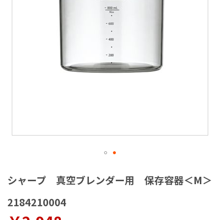
ラ
リ
ー
の
最
後
に
移
動
す
る
イ
メ
シャープ 真空ブレンダー用 保存容器＜M＞
ー
ジ
2184210004
ギ
ャ