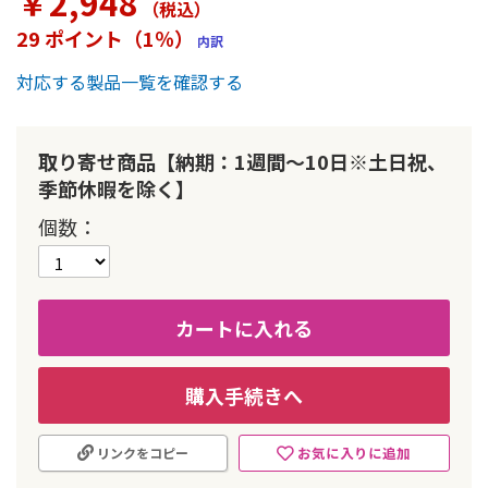
￥2,948
（税込
）
ラ
リ
29 ポイント（1％）
内訳
ー
の
対応する製品一覧を確認する
最
初
に
取り寄せ商品【納期：1週間～10日※土日祝、
移
動
季節休暇を除く】
す
個数
る
カートに入れる
購入手続きへ
お気に入りに追加
リンクをコピー