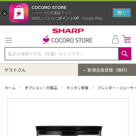
COCORO STORE
開く
シャープ公式通販アプリ
ポイントUP
WEBよりさらに
- Google Play
コ
ン
テ
ン
ツ
に
検
ス
索
ゲストさん
新規会員登録（無料）
キ
ッ
プ
ホーム
オプション・付属品
キッチン家電
ブレンダー・ジューサ
イ
メ
ー
ジ
ギ
ャ