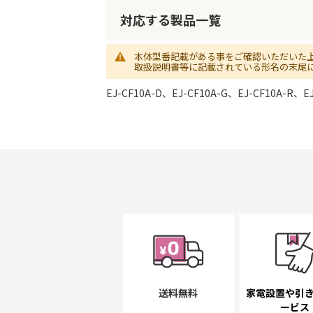
初
に
対応する製品一覧
移
動
本体型番記載がある事をご確認いただいた
す
取扱説明書等に記載されている形名の末尾
る
EJ-CF10A-D、EJ-CF10A-G、EJ-CF10A-R、E
送料無料
家電設置や引
ービス