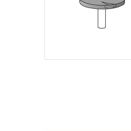
最
後
に
移
動
す
る
イ
メ
ー
ジ
ギ
ャ
ラ
リ
ー
の
最