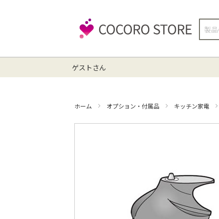
検
索
ゲストさん
ホーム
オプション・付属品
キッチン家電
イ
メ
ー
ジ
ギ
ャ
ラ
リ
ー
の