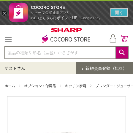
COCORO STORE
開く
シャープ公式通販アプリ
ポイントUP
WEBよりさらに
- Google Play
コ
ン
テ
ン
ツ
に
検
ス
索
ゲストさん
新規会員登録（無料）
キ
ッ
プ
ホーム
オプション・付属品
キッチン家電
ブレンダー・ジューサ
イ
メ
ー
ジ
ギ
ャ