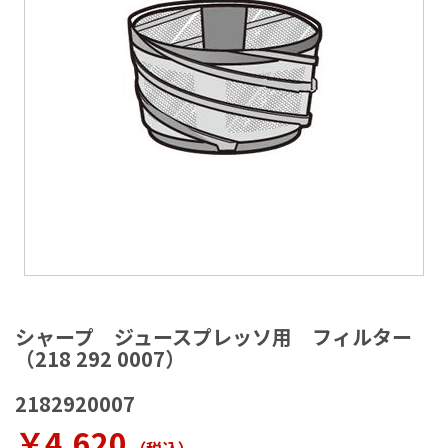
ラ
リ
ー
の
最
後
に
移
動
す
る
イ
メ
シャープ ジュースプレッソ用 フィルター
ー
（218 292 0007）
ジ
ギ
2182920007
ャ
ラ
￥4,620
リ