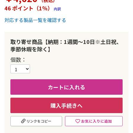
（税込
）
ー
46 ポイント（1％）
内訳
の
最
対応する製品一覧を確認する
初
に
移
動
取り寄せ商品【納期：1週間～10日※土日祝、
す
季節休暇を除く】
る
個数
カートに入れる
購入手続きへ
お気に入りに追加
リンクをコピー