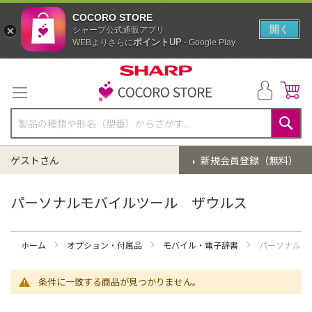
COCORO STORE
開く
シャープ公式通販アプリ
ポイントUP
WEBよりさらに
- Google Play
コ
ン
テ
ン
ツ
に
検
ス
索
ゲストさん
新規会員登録（無料）
キ
ッ
プ
パーソナルモバイルツール ザウルス
ホーム
オプション・付属品
モバイル・電子辞書
パーソナルモ
条件に一致する商品が見つかりません。