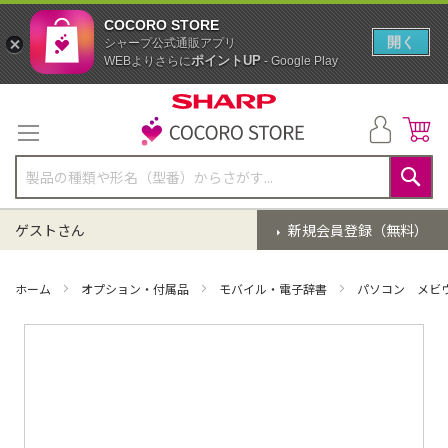
COCORO STORE
開く
シャープ公式通販アプリ
ポイントUP
WEBよりさらに
- Google Play
コ
ン
テ
ン
ツ
に
検
ス
索
ゲストさん
新規会員登録（無料）
キ
ッ
プ
ホーム
オプション・付属品
モバイル・電子辞書
パソコン メビ
イ
メ
ー
ジ
ギ
ャ