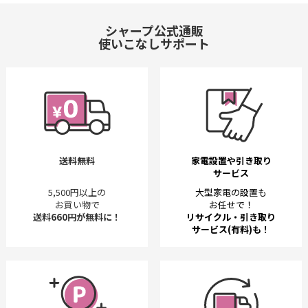
MT2-P1、PC-MT2-P1W、PC-MT2-S3、PC-MV1-C1E、PC-MV1-
C1F、PC-MV1-C1W、PC-MV1-C3E、PC-MV1-C3F、PC-MV1-
シャープ公式通販
C5F、PC-MV1-D5W、PC-MV1-VC1、PC-MV15CA、PC-
使いこなしサポート
MV16CU、PC-MV1C1H、PC-MV1SC1、PC-MV1VC3、PC-
MV1VC4、PC-PJ1、PC-PJ195G、PC-PJ198、PC-PJ198G、PC-
PJ198X、PC-PJ1M2、PC-PJ1M3、PC-PJ1M3K、PC-PJ1M3U、
PC-PJ1M3V、PC-PJ1U23、PC-PJ1W3、PC-PJ1W3K、PC-
PM1C1C、PC-PM1C2A、PC-PM1C2B、PC-PM1C2C、PC-
PM1C2D、PC-PM1C3A、PC-PM1D1A、PC-PM1D2A、PC-
PM1D2D、PC-PM1D3A、PC-PM1D3C、PC-PM1D3D、PC-
PM1D6B、PC-PM1E6A、PC-PM1E6C、PC-PM1P1A、PC-
PM1P1C、PC-PM1P2A、PC-PM1P2B、PC-PM1Q2A、PC-
送料無料
家電設置や引き取り
PM1Q2C、PC-PM1Q3A、PC-PM1Q5B、PC-PM1Q5C、PC-
サービス
PM1Q6B、PC-PM1Q6C、PC-PM1R3A、PC-PM1R3B、PC-
5,500円以上の
大型家電の設置も
PM1R3C、PC-PM1R5A、PC-PM1R6A、PC-PM1R6C、PC-
お買い物で
お任せで！
PM1S3A、PC-PM1S6A、PC-PM2、PC-PM3、PC-RD1-C1M、PC-
送料660円が無料に！
リサイクル・引き取り
RD1-D1U、PC-RD1C2M、SL-6000D、SL-6000N
サービス(有料)も！