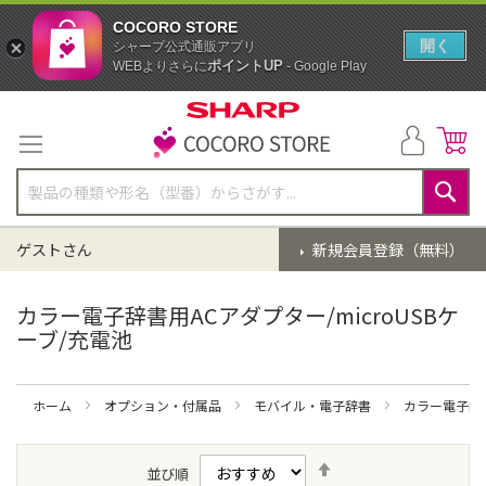
COCORO STORE
開く
シャープ公式通販アプリ
ポイントUP
WEBよりさらに
- Google Play
コ
ン
テ
ン
ツ
に
検
ス
索
ゲストさん
新規会員登録（無料）
キ
ッ
プ
カラー電子辞書用ACアダプター/microUSBケ
ーブ/充電池
ホーム
オプション・付属品
モバイル・電子辞書
カラー電子辞
降
並び順
順