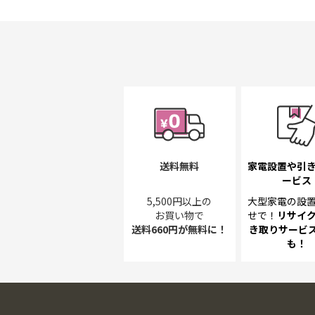
初
に
移
動
す
る
送料無料
家電設置や引
ービス
5,500円以上の
大型家電の設
お買い物で
せで！
リサイ
送料660円が無料に！
き取り
サービス
も！