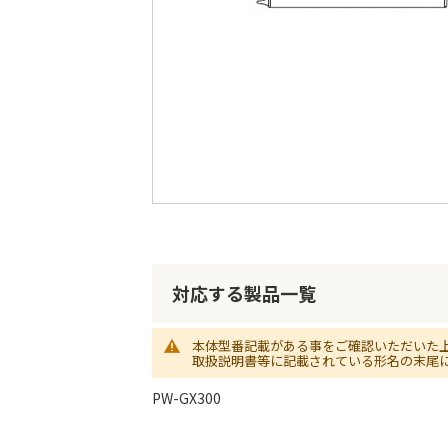
最
後
に
移
動
す
る
イ
メ
ー
対応する製品一覧
ジ
ギ
ャ
本体型番記載がある事をご確認いただいた
ラ
取扱説明書等に記載されている形名の末尾
リ
ー
PW-GX300
の
最