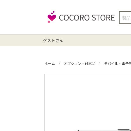
検
索
ゲストさん
ホーム
オプション・付属品
モバイル・電子
イ
メ
ー
ジ
ギ
ャ
ラ
リ
ー
の