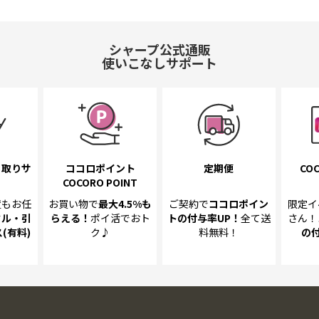
シャープ公式通販
使いこなしサポート
き取り
サ
ココロポイント
定期便
COC
COCORO POINT
置も
お任
お買い物で
最大4.5%
も
ご契約で
ココロポイン
限定イ
クル・引
らえる！
ポイ活でおト
トの
付与率UP！
全て送
さん！
(有料)
ク♪
料無料！
の