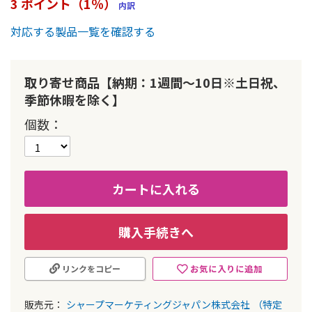
3 ポイント（1％）
内訳
ー
の
対応する製品一覧を確認する
最
初
に
取り寄せ商品【納期：1週間～10日※土日祝、
移
動
季節休暇を除く】
す
個数
る
カートに入れる
購入手続きへ
お気に入りに追加
リンクをコピー
販売元：
シャープマーケティングジャパン株式会社
（特定