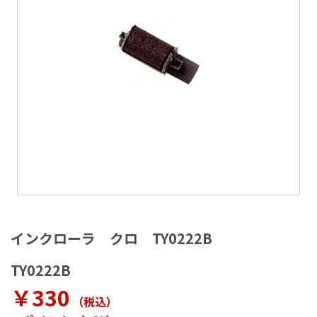
ラ
リ
ー
の
最
後
に
移
動
す
る
イ
メ
インクローラ クロ TY0222B
ー
ジ
TY0222B
ギ
ャ
￥330
（税込
）
ラ
リ