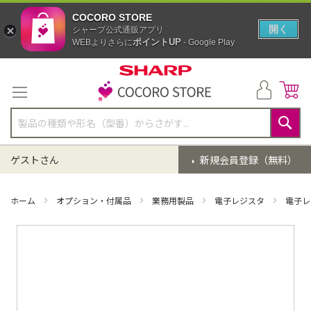
COCORO STORE
開く
シャープ公式通販アプリ
ポイントUP
WEBよりさらに
- Google Play
コ
ン
テ
ン
ツ
に
検
ス
索
ゲストさん
新規会員登録（無料）
キ
ッ
プ
ホーム
オプション・付属品
業務用製品
電子レジスタ
電子レ
イ
メ
ー
ジ
ギ
ャ