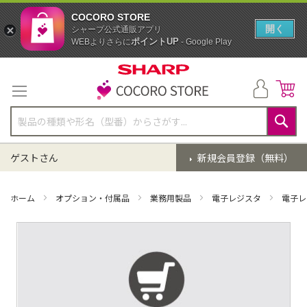
COCORO STORE
開く
シャープ公式通販アプリ
ポイントUP
WEBよりさらに
- Google Play
コ
ン
テ
ン
ツ
に
検
ス
索
ゲストさん
新規会員登録（無料）
キ
ッ
プ
ホーム
オプション・付属品
業務用製品
電子レジスタ
電子レ
イ
メ
ー
ジ
ギ
ャ