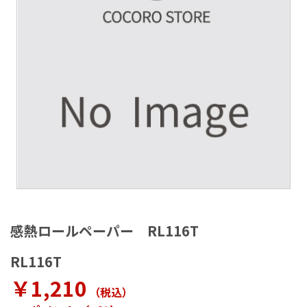
ラ
リ
ー
の
最
後
に
移
動
す
る
イ
メ
感熱ロールペーパー RL116T
ー
ジ
RL116T
ギ
ャ
￥1,210
（税込
）
ラ
リ