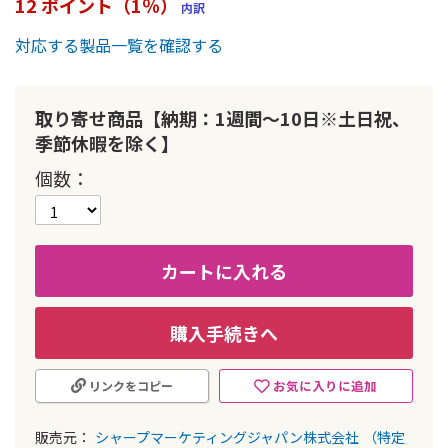
12 ポイント（1％）
内訳
ー
の
対応する製品一覧を確認する
最
初
に
取り寄せ商品【納期：1週間～10日※土日祝、
移
動
季節休暇を除く】
す
個数
る
カートに入れる
購入手続きへ
お気に入りに追加
リンクをコピー
販売元：
シャープマーケティングジャパン株式会社
（特定