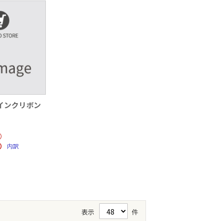
インクリボン
）
％）
内訳
表示
件