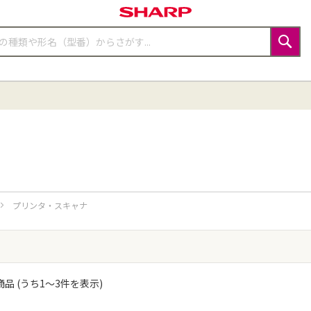
検
索
プリンタ・スキャナ
品 (うち
1
〜
3
件を表示)