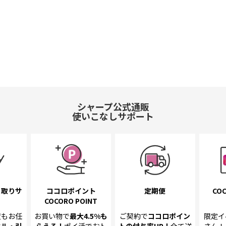
シャープ公式通販
使いこなしサポート
き取り
サ
ココロポイント
定期便
COC
COCORO POINT
置も
お任
お買い物で
最大4.5%
も
ご契約で
ココロポイン
限定イ