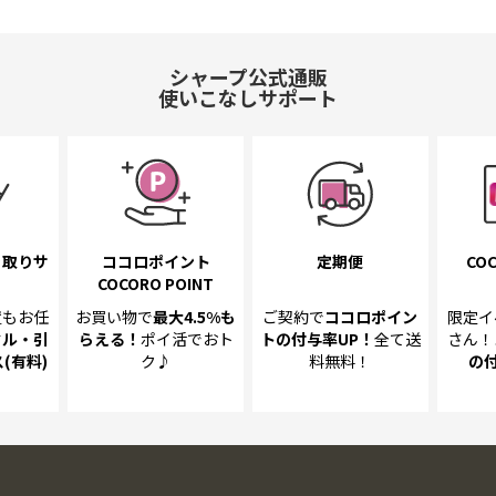
シャープ公式通販
使いこなしサポート
き取り
サ
ココロポイント
定期便
COC
COCORO POINT
置も
お任
お買い物で
最大4.5%
も
ご契約で
ココロポイン
限定イ
クル・引
らえる！
ポイ活でおト
トの
付与率UP！
全て送
さん！
(有料)
ク♪
料無料！
の