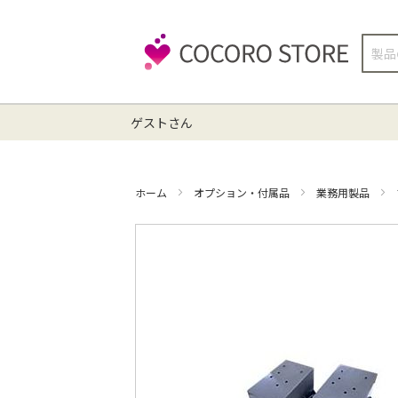
検
索
ゲストさん
ホーム
オプション・付属品
業務用製品
イ
メ
ー
ジ
ギ
ャ
ラ
リ
ー
の