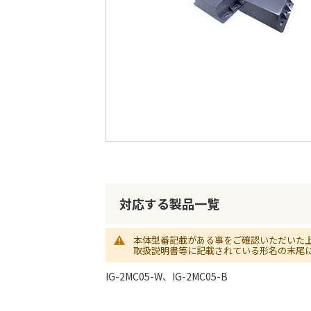
最
後
に
移
動
す
る
イ
メ
ー
対応する製品一覧
ジ
ギ
ャ
本体型番記載がある事をご確認いただいた
ラ
取扱説明書等に記載されている形名の末尾
リ
ー
IG-2MC05-W、IG-2MC05-B
の
最