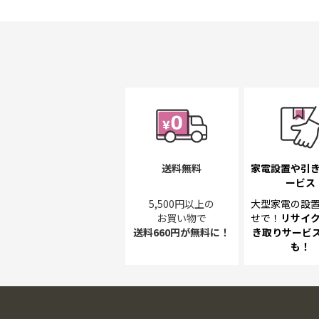
初
に
移
動
す
る
送料無料
家電設置や引
ービス
5,500円以上の
大型家電の設
お買い物で
せで！
リサイ
送料660円が無料に！
き取り
サービス
も！