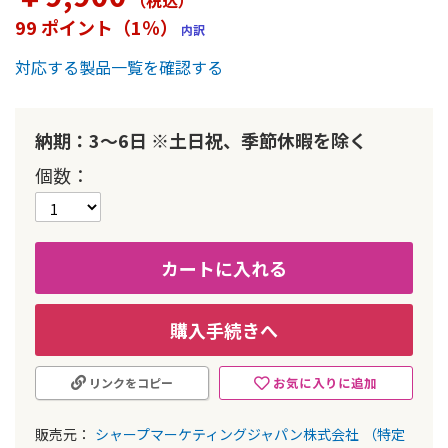
（税込
）
ー
99 ポイント（1％）
内訳
の
最
対応する製品一覧を確認する
初
に
移
動
納期：3～6日 ※土日祝、季節休暇を除く
す
個数
る
カートに入れる
購入手続きへ
お気に入りに追加
リンクをコピー
販売元：
シャープマーケティングジャパン株式会社
（特定