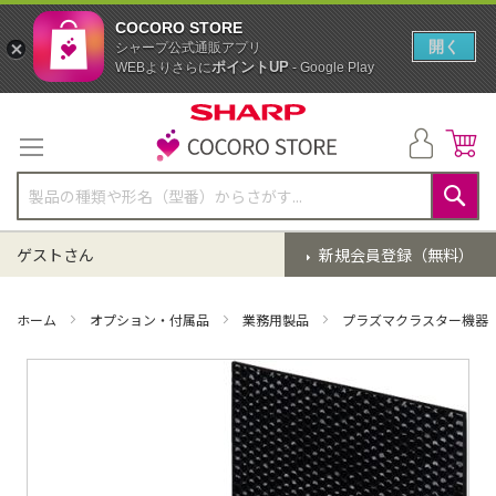
COCORO STORE
開く
シャープ公式通販アプリ
ポイントUP
WEBよりさらに
- Google Play
コ
ン
テ
ン
ツ
に
検
ス
索
ゲストさん
新規会員登録（無料）
キ
ッ
プ
ホーム
オプション・付属品
業務用製品
プラズマクラスター機器
イ
メ
ー
ジ
ギ
ャ