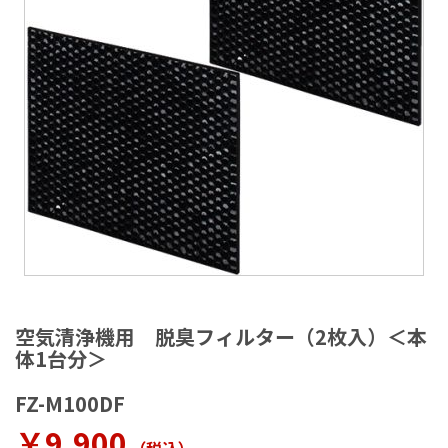
ラ
リ
ー
の
最
後
に
移
動
す
る
イ
メ
空気清浄機用 脱臭フィルター（2枚入）＜本
ー
体1台分＞
ジ
ギ
FZ-M100DF
ャ
ラ
￥9,900
リ