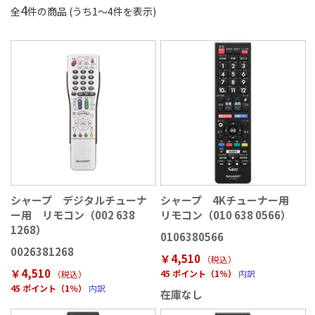
4
全
件の商品 (うち
1
〜
4
件を表示)
シャープ デジタルチューナ
シャープ 4Kチューナー用
ー用 リモコン（002 638
リモコン（010 638 0566）
1268）
0106380566
0026381268
￥4,510
（税込
）
￥4,510
45 ポイント（1％）
内訳
（税込
）
45 ポイント（1％）
内訳
在庫なし