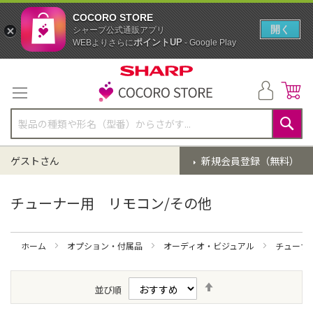
COCORO STORE
開く
シャープ公式通販アプリ
ポイントUP
WEBよりさらに
- Google Play
コ
ン
テ
ン
ツ
に
検
ス
索
ゲストさん
新規会員登録（無料）
キ
ッ
プ
チューナー用 リモコン/その他
ホーム
オプション・付属品
オーディオ・ビジュアル
チューナ
降
並び順
順