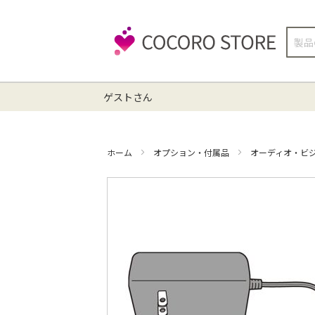
検
索
ゲストさん
ホーム
オプション・付属品
オーディオ・ビ
イ
メ
ー
ジ
ギ
ャ
ラ
リ
ー
の