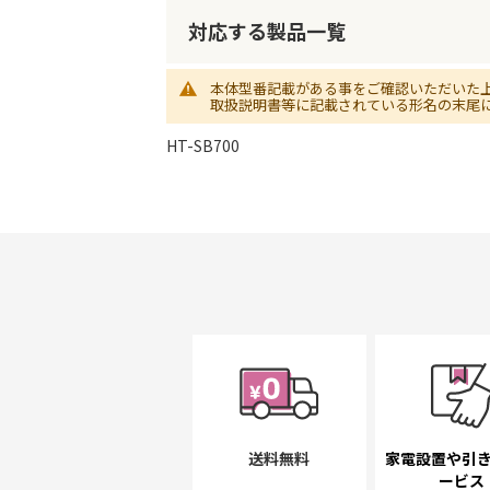
初
に
対応する製品一覧
移
動
本体型番記載がある事をご確認いただいた
す
取扱説明書等に記載されている形名の末尾
る
HT-SB700
送料無料
家電設置や引
ービス