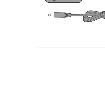
最
後
に
移
動
す
る
イ
メ
ー
ジ
ギ
ャ
ラ
リ
ー
の
最