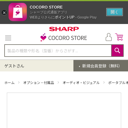
COCORO STORE
開く
シャープ公式通販アプリ
ポイントUP
WEBよりさらに
- Google Play
コ
ン
テ
ン
ツ
に
検
ス
索
ゲストさん
新規会員登録（無料）
キ
ッ
プ
ホーム
オプション・付属品
オーディオ・ビジュアル
ポータブル
イ
メ
ー
ジ
ギ
ャ