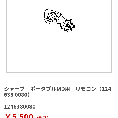
ラ
リ
ー
の
最
後
に
移
動
す
る
イ
メ
シャープ ポータブルMD用 リモコン（124
ー
638 0080）
ジ
ギ
1246380080
ャ
ラ
￥5,500
リ