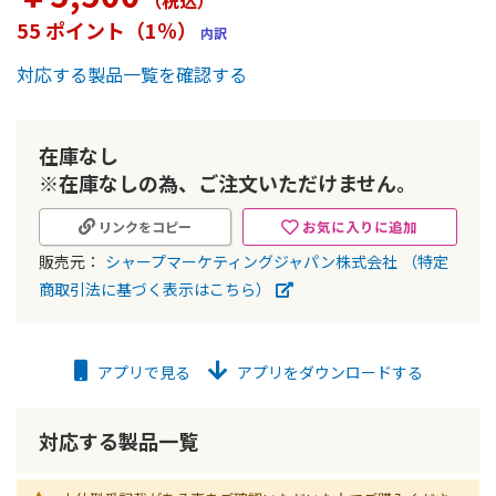
（税込
）
ー
55 ポイント（1％）
内訳
の
最
対応する製品一覧を確認する
初
に
移
動
在庫なし
す
※在庫なしの為、ご注文いただけません。
る
お気に入りに追加
リンクをコピー
販売元：
シャープマーケティングジャパン株式会社
（特定
商取引法に基づく表示はこちら）
アプリで見る
アプリをダウンロードする
対応する製品一覧