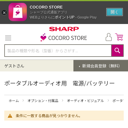
COCORO STORE
開く
シャープ公式通販アプリ
ポイントUP
WEBよりさらに
- Google Play
コ
ン
テ
ン
ツ
に
検
ス
索
ゲストさん
新規会員登録（無料）
キ
ッ
プ
ポータブルオーディオ用 電源/バッテリー
ホーム
オプション・付属品
オーディオ・ビジュアル
ポータブ
条件に一致する商品が見つかりません。