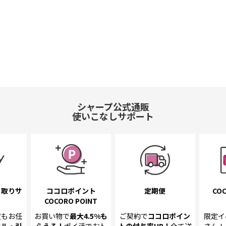
シャープ公式通販
使いこなしサポート
き取り
サ
ココロポイント
定期便
COC
COCORO POINT
置も
お任
お買い物で
最大4.5%
も
ご契約で
ココロポイン
限定イ