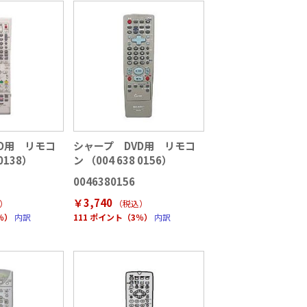
D用 リモコ
シャープ DVD用 リモコ
 0138）
ン （004 638 0156）
0046380156
￥3,740
）
（税込
）
％）
内訳
111 ポイント（3％）
内訳