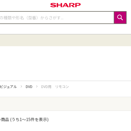
検
索
・ビジュアル
DVD
DVD用 リモコン
商品 (うち
1
〜
15
件を表示)