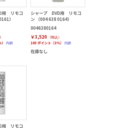
D用 リモコ
シャープ DVD用 リモコ
 0161）
ン （004 638 0164）
0046380164
￥3,520
）
（税込
）
％）
内訳
105 ポイント（3％）
内訳
在庫なし
D用 リモコ