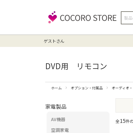
検
索
ゲストさん
DVD用 リモコン
ホーム
オプション・付属品
オーディオ
家電製品
AV機器
15
全
件の
空調家電