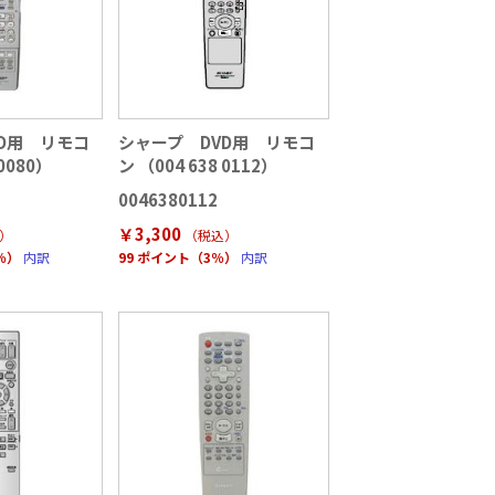
D用 リモコ
シャープ DVD用 リモコ
 0080）
ン （004 638 0112）
0046380112
￥3,300
）
（税込
）
％）
内訳
99 ポイント（3％）
内訳