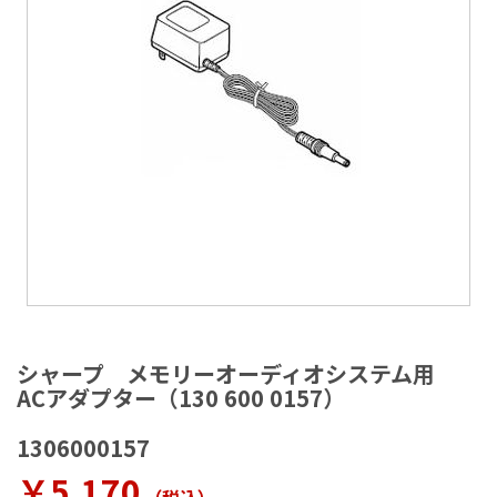
ラ
リ
ー
の
最
後
に
移
動
す
る
イ
メ
シャープ メモリーオーディオシステム用
ー
ACアダプター（130 600 0157）
ジ
ギ
1306000157
ャ
ラ
￥5,170
リ