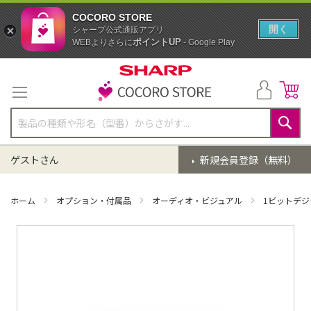
COCORO STORE
開く
シャープ公式通販アプリ
ポイントUP
WEBよりさらに
- Google Play
コ
ン
テ
ン
ツ
に
検
ス
索
ゲストさん
新規会員登録（無料）
キ
ッ
プ
ホーム
オプション・付属品
オーディオ・ビジュアル
1ビットデ
イ
メ
ー
ジ
ギ
ャ