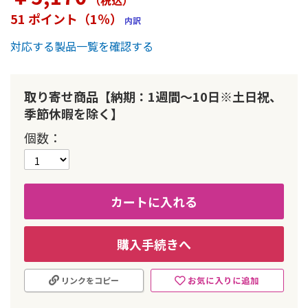
（税込
）
ー
51 ポイント（1％）
内訳
の
最
対応する製品一覧を確認する
初
に
移
動
取り寄せ商品【納期：1週間～10日※土日祝、
す
季節休暇を除く】
る
個数
カートに入れる
購入手続きへ
お気に入りに追加
リンクをコピー