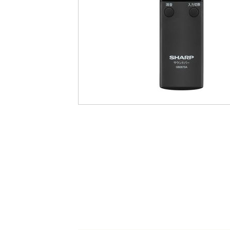
最
後
に
移
動
す
る
イ
メ
ー
ジ
ギ
ャ
ラ
リ
ー
の
最