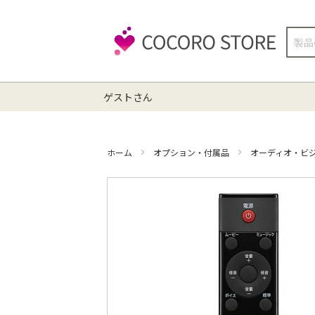
検
索
ゲストさん
ホーム
オプション・付属品
オーディオ・ビ
イ
メ
ー
ジ
ギ
ャ
ラ
リ
ー
の