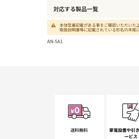
初
に
対応する製品一覧
移
動
本体型番記載がある事をご確認いただいた
す
取扱説明書等に記載されている形名の末尾
る
AN-SA1
送料無料
家電設置や引
ービス