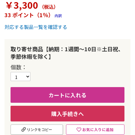
￥3,300
ー
（税込
）
の
33 ポイント（1％）
内訳
最
初
対応する製品一覧を確認する
に
移
動
す
取り寄せ商品【納期：1週間～10日※土日祝、
る
季節休暇を除く】
個数
カートに入れる
購入手続きへ
お気に入りに追加
リンクをコピー