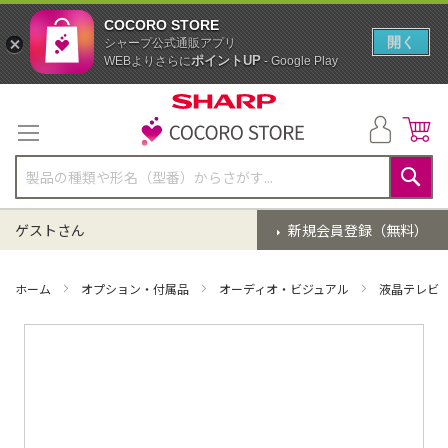
COCORO STORE
開く
シャープ公式通販アプリ
ポイントUP
WEBよりさらに
- Google Play
コ
ン
テ
ン
ツ
に
検
ス
索
ゲストさん
新規会員登録（無料）
キ
ッ
プ
ホーム
オプション・付属品
オーディオ・ビジュアル
液晶テレビ
イ
メ
ー
ジ
ギ
ャ