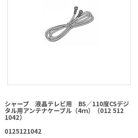
ラ
リ
ー
の
最
後
に
移
動
す
る
イ
メ
シャープ 液晶テレビ用 BS／110度CSデジ
ー
タル用アンテナケーブル（4ｍ）（012 512
ジ
1042）
ギ
ャ
0125121042
ラ
リ