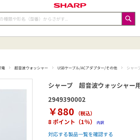
検
索
家電
超音波ウォッシャー
USBケーブル/ACアダプター/その他
シャー
シャープ 超音波ウォッシャー
2949390002
￥880
（税込
）
8 ポイント（1％）
内訳
対応する製品一覧を確認する