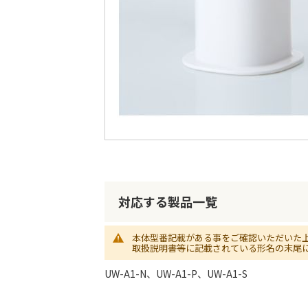
最
後
に
移
動
す
る
イ
メ
ー
対応する製品一覧
ジ
ギ
ャ
本体型番記載がある事をご確認いただいた
ラ
取扱説明書等に記載されている形名の末尾
リ
ー
UW-A1-N、UW-A1-P、UW-A1-S
の
最