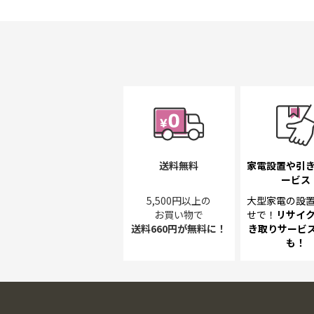
初
に
移
動
す
る
送料無料
家電設置や引
ービス
5,500円以上の
大型家電の設
お買い物で
せで！
リサイ
送料660円が無料に！
き取り
サービス
も！