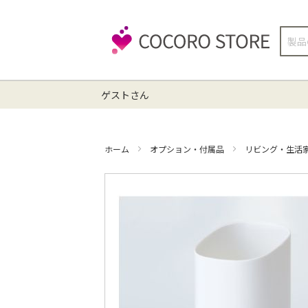
検
索
ゲストさん
ホーム
オプション・付属品
リビング・生活
イ
メ
ー
ジ
ギ
ャ
ラ
リ
ー
の