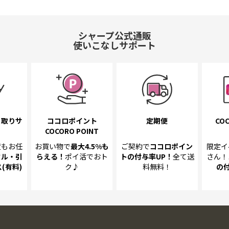
シャープ公式通販
使いこなしサポート
き取り
サ
ココロポイント
定期便
COC
COCORO POINT
置も
お任
お買い物で
最大4.5%
も
ご契約で
ココロポイン
限定イ
クル・引
らえる！
ポイ活でおト
トの
付与率UP！
全て送
さん！
(有料)
ク♪
料無料！
の