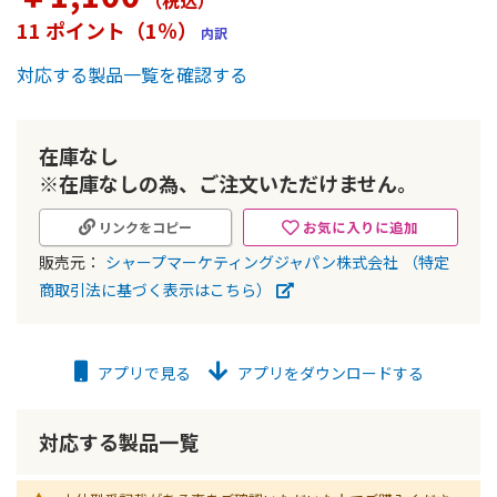
（税込
）
ー
11 ポイント（1％）
内訳
の
最
対応する製品一覧を確認する
初
に
移
動
在庫なし
す
※在庫なしの為、ご注文いただけません。
る
お気に入りに追加
リンクをコピー
販売元：
シャープマーケティングジャパン株式会社
（特定
商取引法に基づく表示はこちら）
アプリで見る
アプリをダウンロードする
対応する製品一覧