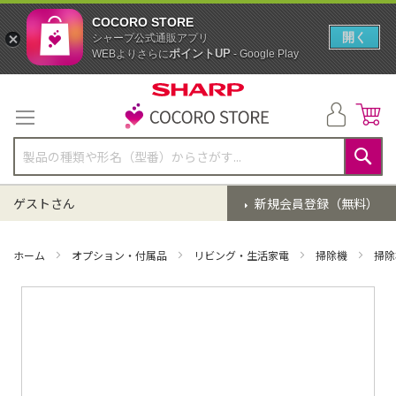
COCORO STORE
開く
シャープ公式通販アプリ
ポイントUP
WEBよりさらに
- Google Play
コ
ン
テ
ン
ツ
に
検
ス
索
ゲストさん
新規会員登録（無料）
キ
ッ
プ
ホーム
オプション・付属品
リビング・生活家電
掃除機
掃除
イ
メ
ー
ジ
ギ
ャ