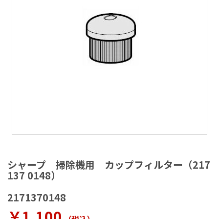
ラ
リ
ー
の
最
後
に
移
動
す
る
イ
メ
シャープ 掃除機用 カップフィルター（217
ー
137 0148）
ジ
ギ
2171370148
ャ
ラ
￥1,100
リ