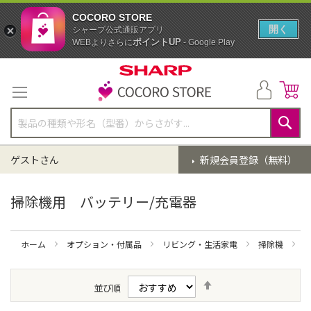
COCORO STORE
開く
シャープ公式通販アプリ
ポイントUP
WEBよりさらに
- Google Play
コ
ン
テ
ン
ツ
に
検
ス
索
ゲストさん
新規会員登録（無料）
キ
ッ
プ
掃除機用 バッテリー/充電器
ホーム
オプション・付属品
リビング・生活家電
掃除機
降
並び順
順