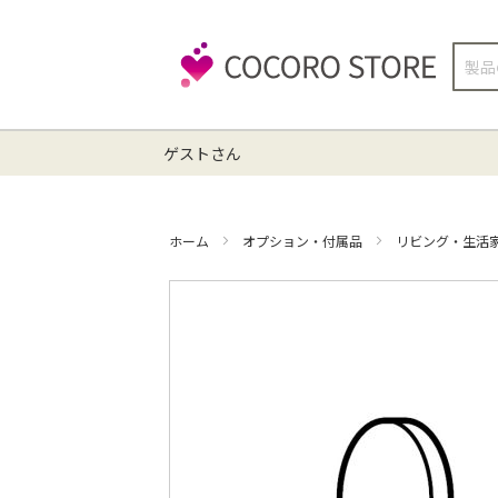
検
索
ゲストさん
ホーム
オプション・付属品
リビング・生活
イ
メ
ー
ジ
ギ
ャ
ラ
リ
ー
の