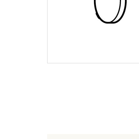
最
後
に
移
動
す
る
イ
メ
ー
ジ
ギ
ャ
ラ
リ
ー
の
最