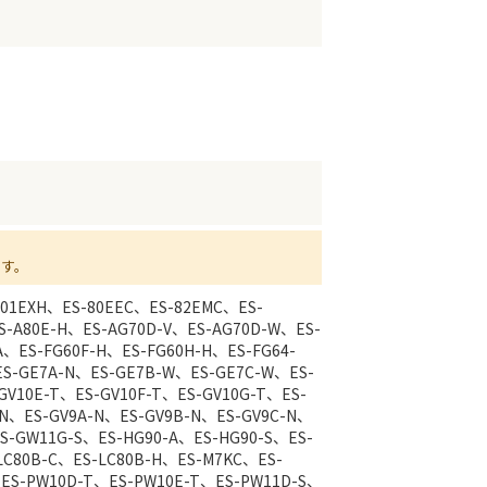
ます。
801EXH、ES-80EEC、ES-82EMC、ES-
S-A80E-H、ES-AG70D-V、ES-AG70D-W、ES-
、ES-FG60F-H、ES-FG60H-H、ES-FG64-
ES-GE7A-N、ES-GE7B-W、ES-GE7C-W、ES-
V10E-T、ES-GV10F-T、ES-GV10G-T、ES-
-N、ES-GV9A-N、ES-GV9B-N、ES-GV9C-N、
S-GW11G-S、ES-HG90-A、ES-HG90-S、ES-
LC80B-C、ES-LC80B-H、ES-M7KC、ES-
、ES-PW10D-T、ES-PW10E-T、ES-PW11D-S、