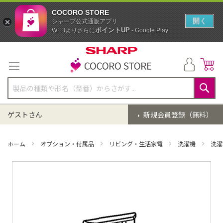
COCORO STORE
開く
シャープ公式通販アプリ
ポイントUP
WEBよりさらに
- Google Play
コ
ン
テ
ン
ツ
に
検
ス
索
ゲストさん
新規会員登録（無料）
キ
ッ
プ
ホーム
オプション・付属品
リビング・生活家電
洗濯機
洗濯
イ
メ
ー
ジ
ギ
ャ