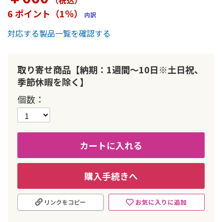
（税込
）
ー
6 ポイント（1％）
内訳
の
最
対応する製品一覧を確認する
初
に
移
動
取り寄せ商品【納期：1週間～10日※土日祝、
す
季節休暇を除く】
る
個数
カートに入れる
購入手続きへ
お気に入りに追加
リンクをコピー