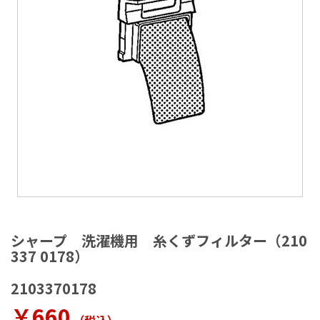
ラ
リ
ー
の
最
後
に
移
動
す
る
イ
メ
シャープ 洗濯機用 糸くずフィルター（210
ー
337 0178）
ジ
ギ
2103370178
ャ
ラ
￥660
リ