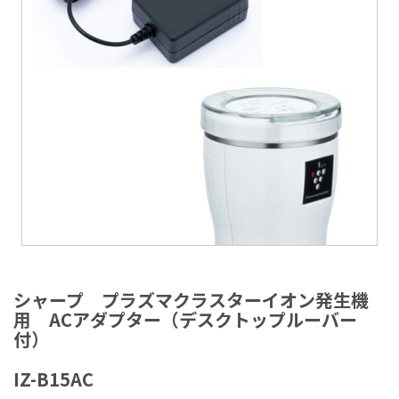
ラ
リ
ー
の
最
後
に
移
動
す
る
イ
メ
シャープ プラズマクラスターイオン発生機
ー
用 ACアダプター（デスクトップルーバー
ジ
付）
ギ
ャ
IZ-B15AC
ラ
リ