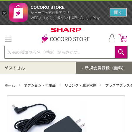
COCORO STORE
開く
シャープ公式通販アプリ
ポイントUP
WEBよりさらに
- Google Play
コ
ン
テ
ン
ツ
に
検
ス
索
ゲストさん
新規会員登録（無料）
キ
ッ
プ
ホーム
オプション・付属品
リビング・生活家電
プラズマクラス
イ
メ
ー
ジ
ギ
ャ