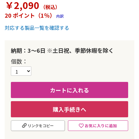
￥2,090
ー
（税込
）
の
20 ポイント（1％）
内訳
最
初
対応する製品一覧を確認する
に
移
動
す
納期：3～6日 ※土日祝、季節休暇を除く
る
個数
カートに入れる
購入手続きへ
お気に入りに追加
リンクをコピー