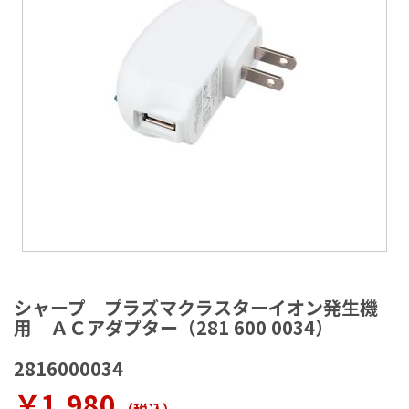
ラ
リ
ー
の
最
後
に
移
動
す
る
イ
メ
シャープ プラズマクラスターイオン発生機
ー
用 ＡＣアダプター（281 600 0034）
ジ
ギ
2816000034
ャ
ラ
￥1,980
リ