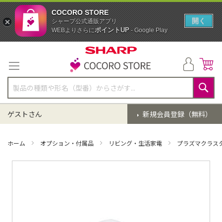
COCORO STORE
開く
シャープ公式通販アプリ
ポイントUP
WEBよりさらに
- Google Play
コ
ン
テ
ン
ツ
に
検
ス
索
ゲストさん
新規会員登録（無料）
キ
ッ
プ
ホーム
オプション・付属品
リビング・生活家電
プラズマクラス
イ
メ
ー
ジ
ギ
ャ