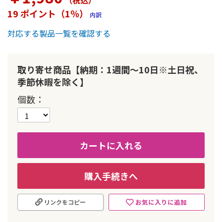
（税込
）
ー
19 ポイント（1％）
内訳
の
最
対応する製品一覧を確認する
初
に
移
動
取り寄せ商品【納期：1週間～10日※土日祝、
す
季節休暇を除く】
る
個数
カートに入れる
購入手続きへ
お気に入りに追加
リンクをコピー