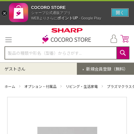
COCORO STORE
開く
シャープ公式通販アプリ
ポイントUP
WEBよりさらに
- Google Play
コ
ン
テ
ン
ツ
に
検
ス
索
ゲストさん
新規会員登録（無料）
キ
ッ
プ
ホーム
オプション・付属品
リビング・生活家電
プラズマクラス
イ
メ
ー
ジ
ギ
ャ