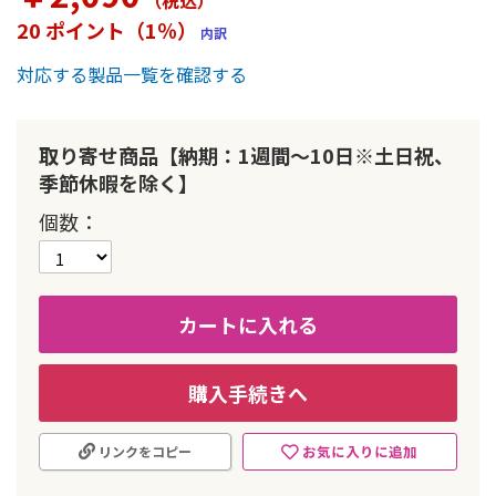
（税込
）
ー
20 ポイント（1％）
内訳
の
最
対応する製品一覧を確認する
初
に
移
動
取り寄せ商品【納期：1週間～10日※土日祝、
す
季節休暇を除く】
る
個数
カートに入れる
購入手続きへ
お気に入りに追加
リンクをコピー