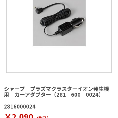
ラ
リ
ー
の
最
後
に
移
動
す
る
イ
メ
シャープ プラズマクラスターイオン発生機
ー
用 カーアダプター（281 600 0024）
ジ
ギ
2816000024
ャ
ラ
￥2,090
リ