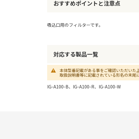
初
おすすめポイントと注意点
に
移
動
吸込口用のフィルターです。
す
る
対応する製品一覧
本体型番記載がある事をご確認いただいた
取扱説明書等に記載されている形名の末尾
IG-A100-B、IG-A100-R、IG-A100-W