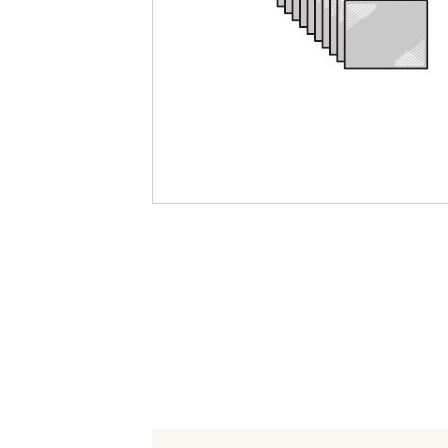
最
後
に
移
動
す
る
イ
メ
ー
ジ
ギ
ャ
ラ
リ
ー
の
最