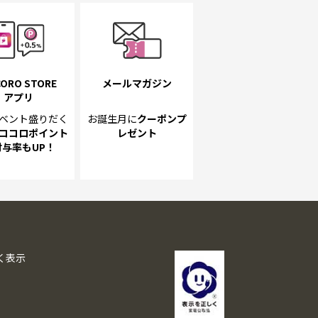
ORO STORE
メールマガジン
アプリ
ベント
盛りだく
お誕生月に
クーポンプ
ココロポイント
レゼント
付与率もUP！
く表示