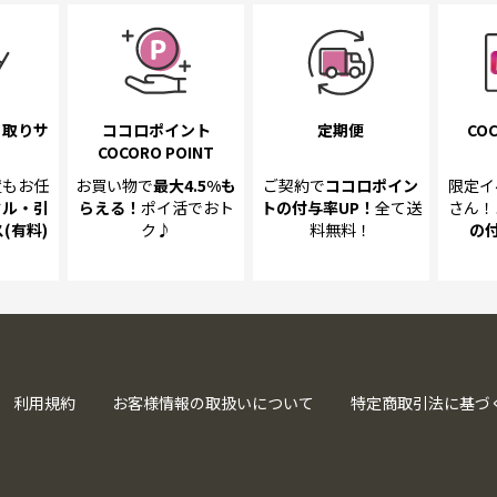
き取り
サ
ココロポイント
定期便
COC
COCORO POINT
置も
お任
お買い物で
最大4.5%
も
ご契約で
ココロポイン
限定イ
クル・引
らえる！
ポイ活でおト
トの
付与率UP！
全て送
さん！
(有料)
ク♪
料無料！
の
利用規約
お客様情報の取扱いについて
特定商取引法に基づ